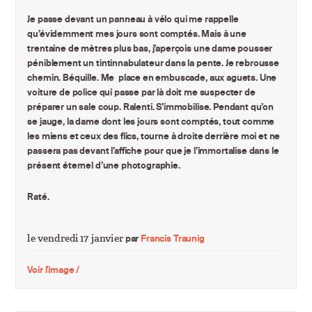
Je passe devant un panneau à vélo qui me rappelle
qu’évidemment mes jours sont comptés. Mais à une
trentaine de mètres plus bas, j’aperçois une dame pousser
péniblement un tintinnabulateur dans la pente. Je rebrousse
chemin. Béquille. Me place en embuscade, aux aguets. Une
voiture de police qui passe par là doit me suspecter de
préparer un sale coup. Ralenti. S’immobilise. Pendant qu’on
se jauge, la dame dont les jours sont comptés, tout comme
les miens et ceux des flics, tourne à droite derrière moi et ne
passera pas devant l’affiche pour que je l’immortalise dans le
présent éternel d’une photographie.
Raté.
le vendredi 17 janvier
par
Francis Traunig
Voir l'image /