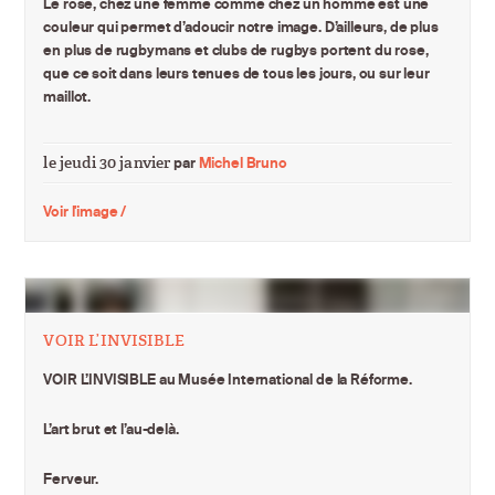
Le rose, chez une femme comme chez un homme est une
couleur qui permet d’adoucir notre image
. D’ailleurs, de plus
en plus de
rugbymans et clubs de rugbys portent du rose
,
que ce soit dans leurs tenues de tous les jours, ou sur leur
maillot.
le jeudi 30 janvier
par
Michel Bruno
Voir l'image /
VOIR L’INVISIBLE
VOIR L’INVISIBLE au Musée International de la Réforme.
L’art brut et l’au-delà.
Ferveur.