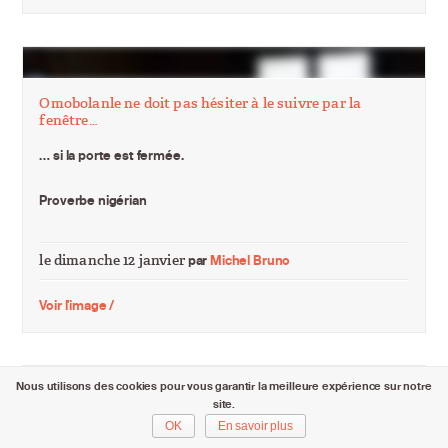
Omobolanle ne doit pas hésiter à le suivre par la
fenêtre…
… si la porte est fermée.
Proverbe nigérian
le dimanche 12 janvier
par
Michel Bruno
Voir l'image /
Nous utilisons des cookies pour vous garantir la meilleure expérience sur notre
site.
…yo
OK
En savoir plus