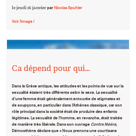
le jeudi 16 janvier
par
Nicolas Spuhler
Voir l'image /
Ca dépend pour qui…
Dans la Grèce antique, les attitudes et les points de vue sur la
sexualité étaient très différents selon le sexe. La sexualité
d’une femme était généralement entourée de stigmates et
de soupçons, en particulier dans l’Athènes classique, car son
rôle principal dans la société était de produire des enfants
légitimes. La sexualité de l’homme, en revanche, était traitée
de manière très libérale. Dans son ouvrage
Contre Nééra
,
Démosthène déclare que « Nous prenons une courtisane