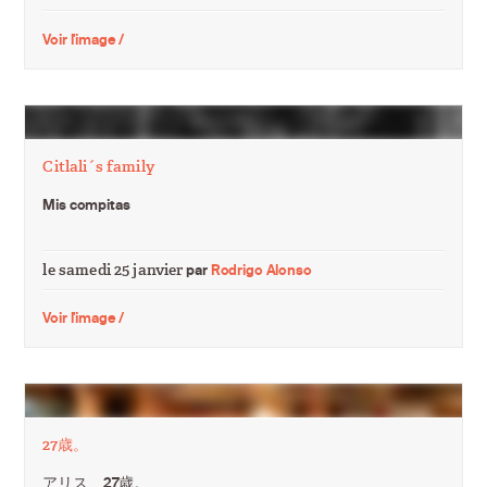
Voir l'image /
Citlali´s family
Mis compitas
le samedi 25 janvier
par
Rodrigo Alonso
Voir l'image /
27歳。
アリス、27歳。