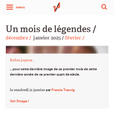
une
menu
photo
Un mois de légendes /
par
décembre /
janvier 2025 /
février /
jour
Refus joyeux…
…pour cette dernière image de ce premier mois de cette
dernière année de ce premier quart de siècle.
le vendredi 31 janvier
par
Francis Traunig
Voir l'image /