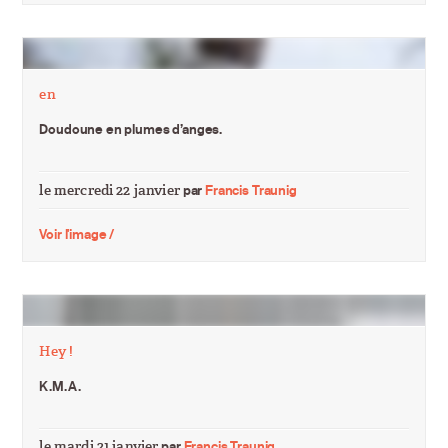
en
Doudoune en plumes d’anges.
le mercredi 22 janvier
par
Francis Traunig
Voir l'image /
Hey !
K.M.A.
le mardi 21 janvier
par
Francis Traunig