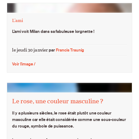
L’ami
L’ami voit Milan dans sa fabuleuse lorgnette !
le jeudi 30 janvier
par
Francis Traunig
Voir l'image /
Le rose, une couleur masculine ?
Il y a plusieurs siècles, le
rose
était plutôt une
couleur
masculine
car elle était considérée comme une sous-couleur
du rouge, symbole de puissance.