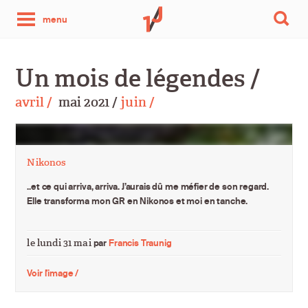
une
menu
photo
Un mois de légendes /
par
avril /
mai 2021 /
juin /
jour
Nikonos
..et ce qui arriva, arriva. J’aurais dû me méfier de son regard.
Elle transforma mon GR en Nikonos et moi en tanche.
le lundi 31 mai
par
Francis Traunig
Voir l'image /