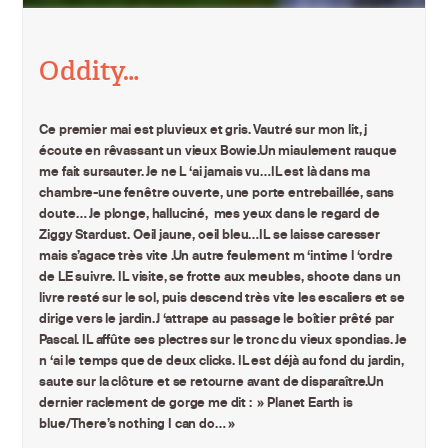
Oddity…
Ce premier mai est pluvieux et gris. Vautré sur mon lit, j
écoute en rêvassant un vieux Bowie.Un miaulement rauque
me fait sursauter. Je ne L ‘ai jamais vu…IL est là dans ma
chambre-une fenêtre ouverte, une porte entrebaillée, sans
doute… Je plonge, halluciné, mes yeux dans le regard de
Ziggy Stardust. Oeil jaune, oeil bleu…IL se laisse caresser
mais s’agace très vite .Un autre feulement m ‘intime l ‘ordre
de LE suivre. IL visite, se frotte aux meubles, shoote dans un
livre resté sur le sol, puis descend très vite les escaliers et se
dirige vers le jardin.J ‘attrape au passage le boîtier prêté par
Pascal. IL affûte ses plectres sur le tronc du vieux spondias. Je
n ‘ai le temps que de deux clicks. IL est déjà au fond du jardin,
saute sur la clôture et se retourne avant de disparaître.Un
dernier raclement de gorge me dit : » Planet Earth is
blue/There’s nothing I can do… »