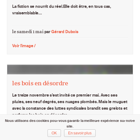
La fiction se nourrit du réel.Elle doit être, en tous cas,
vraisemblable…
le samedi 1 mai
par
Gérard Dubois
Voir l'image /
les bois en désordre
Le treize novembre s’est invité ce premier mai. Avec ses
pluies, ses neuf degrés, ses nuages plombés. Mais le muguet
avec la constance des luttes syndicales brandit ses grelots et
parfume les bois en désordre.
Nous utilisons des cookies pour vous garantir la meilleure expérience sur notre
site.
le samedi 1 mai
par
Francis Traunig
OK
En savoir plus