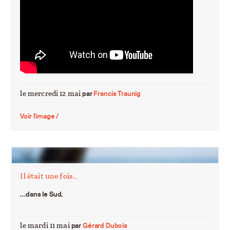
le mercredi 12 mai
par
Francis Traunig
Voir l'image /
Il était une fois…
…dans le Sud.
le mardi 11 mai
par
Gérard Dubois