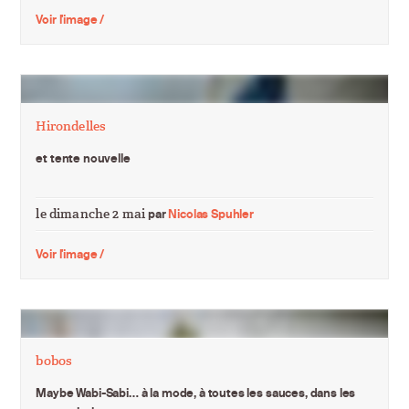
Voir l'image /
Hirondelles
et tente nouvelle
le dimanche 2 mai
par
Nicolas Spuhler
Voir l'image /
bobos
Maybe Wabi-Sabi… à la mode, à toutes les sauces, dans les