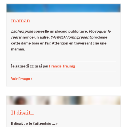
maman
Lâchez prise
conseille un placard publicitaire.
Provoquer le
réel
annonce un autre.
YAHWEH l’omniprésent
proclame
cette dame bras en l’air. Attention en traversant crie une
maman.
le samedi 22 mai
par
Francis Traunig
Voir l'image /
Il disait…
Il disait : » Je t’attendais … »