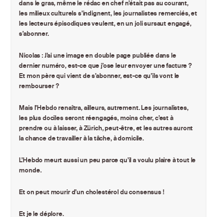
dans le gras, même le rédac en chef n’était pas au courant,
les milieux culturels s’indignent, les journalistes remerciés, et
les lecteurs épisodiques veulent, en un joli sursaut engagé,
s’abonner.
Nicolas : J’ai une image en double page publiée dans le
dernier numéro, est-ce que j’ose leur envoyer une facture ?
Et mon père qui vient de s’abonner, est-ce qu’ils vont le
rembourser ?
Mais l’Hebdo renaîtra, ailleurs, autrement. Les journalistes,
les plus dociles seront réengagés, moins cher, c’est à
prendre ou à laisser, à Zürich, peut-être, et les autres auront
la chance de travailler à la tâche, à domicile.
L’Hebdo meurt aussi un peu parce qu’il a voulu plaire à tout le
monde.
Et on peut mourir d’un cholestérol du consensus !
Et je le déplore.