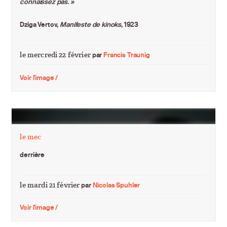
connaissez pas. »
Dziga Vertov,
Manifeste de kinoks
, 1923
le mercredi 22 février
par
Francis Traunig
Voir l'image /
le mec
derrière
le mardi 21 février
par
Nicolas Spuhler
Voir l'image /