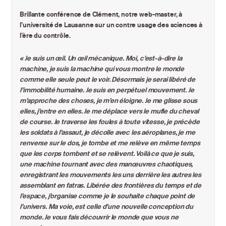
Brillante conférence de Clément, notre web-master, à
l’université de Lausanne sur un contre usage des sciences à
l’ère du contrôle.
« Je suis un œil. Un œil mécanique. Moi, c’est-à-dire la
machine, je suis la machine qui vous montre le monde
comme elle seule peut le voir. Désormais je serai libéré de
l’immobilité humaine. Je suis en perpétuel mouvement. Je
m’approche des choses, je m’en éloigne. Je me glisse sous
elles, j’entre en elles. Je me déplace vers le mufle du cheval
de course. Je traverse les foules à toute vitesse, je précède
les soldats à l’assaut, je décolle avec les aéroplanes, je me
renverse sur le dos, je tombe et me relève en même temps
que les corps tombent et se relèvent. Voilà ce que je suis,
une machine tournant avec des manœuvres chaotiques,
enregistrant les mouvements les uns derrière les autres les
assemblant en fatras. Libérée des frontières du temps et de
l’espace, j’organise comme je le souhaite chaque point de
l’univers. Ma voie, est celle d’une nouvelle conception du
monde. Je vous fais découvrir le monde que vous ne