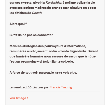
sur ses tweets, ni voir la
Kardashian
à poil me polluer la vie
avec ses petites misères de grande star, ni suivre en direct
les défaites de
Daech
.
Alors quoi ?
Suffit de ne pas se connecter.
Mais les stratégies des pourvoyeurs d’informations,
rémunérés au clic, savent notre volonté flageolante. Savent
que la misère humaine nous rassure de savoir que la nôtre
l’est un peu moins – si insignifiante soit-elle.
A force de tout voir, partout, je ne te vois plus.
le vendredi 10 février
par
Francis Traunig
Voir l'image /