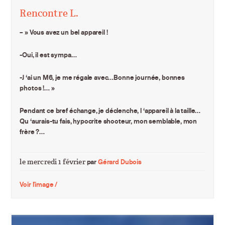
Rencontre L.
– » Vous avez un bel appareil !
-Oui, il est sympa…
-J ‘ai un M6, je me régale avec…Bonne journée, bonnes
photos !… »
Pendant ce bref échange, je déclenche, l ‘appareil à la taille…
Qu ‘aurais-tu fais, hypocrite shooteur, mon semblable, mon
frère ?…
le mercredi 1 février
par
Gérard Dubois
Voir l'image /