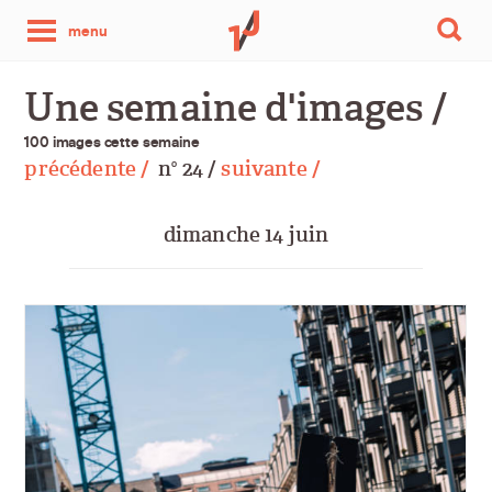
une
menu
photo
Une semaine d'images /
par
100 images cette semaine
précédente /
n
24 /
suivante /
o
jour
dimanche 14 juin