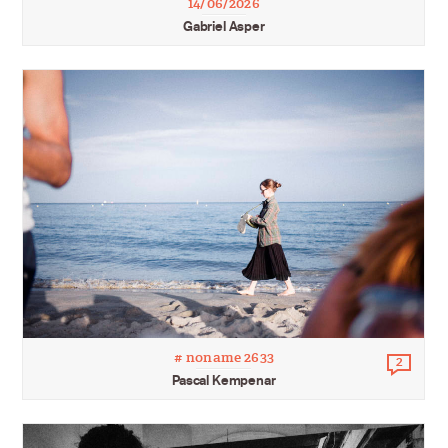
14/06/2026
Gabriel Asper
# noname 2633
2
Comm
Pascal Kempenar