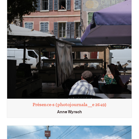
Présence-s (photojournala__e 2649)
Anne Wyrsch