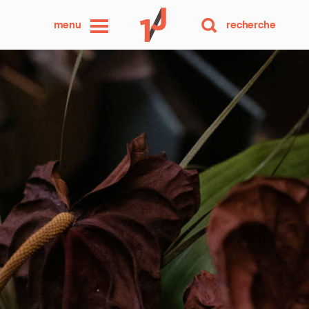
une
menu
recherche
photo
par
jour