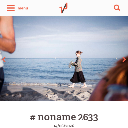
une
menu
photo
par
jour
# noname 2633
14/06/2026