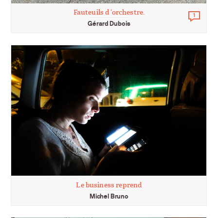
Fauteuils d ‘orchestre.
1
Comm
Gérard Dubois
Le business reprend
Michel Bruno