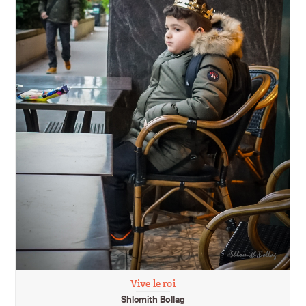
Vive le roi
Shlomith Bollag