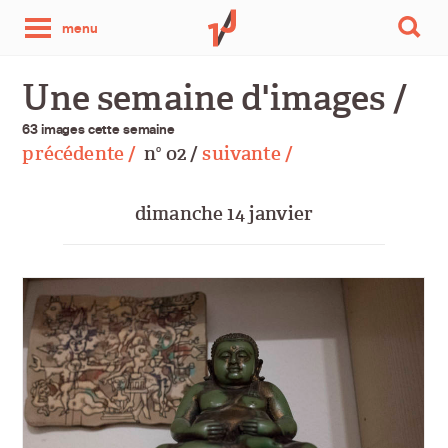
une
menu
photo
Une semaine d'images /
par
63 images cette semaine
précédente /
n
02 /
suivante /
o
jour
dimanche 14 janvier