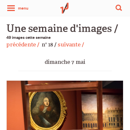
une
menu
photo
Une semaine d'images /
par
49 images cette semaine
précédente /
n
18 /
suivante /
o
jour
dimanche 7 mai