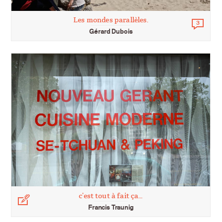
Les mondes parallèles.
3
Comm
Gérard Dubois
c’est tout à fait ça…
Légende
Francis Traunig