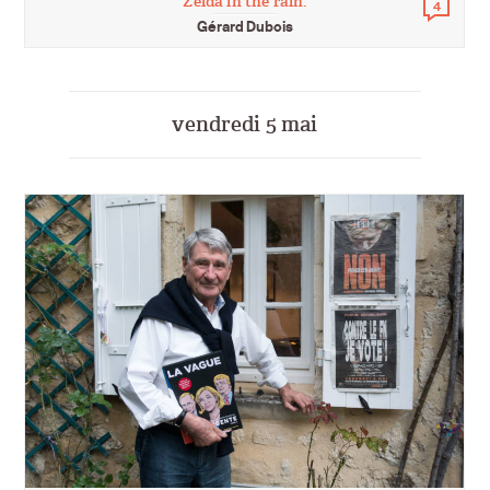
Zelda in the rain.
4
Comm
Gérard Dubois
vendredi 5 mai