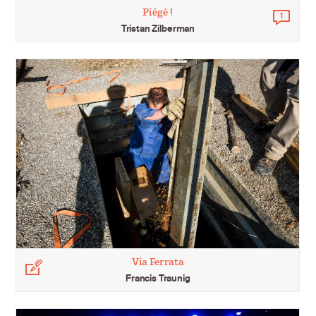
Piégé !
1
Comm
Tristan Zilberman
Via Ferrata
Légende
Francis Traunig