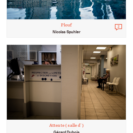
Plouf
2
Comm
Nicolas Spuhler
Attente ( salle d’ )
Gérard Dubois