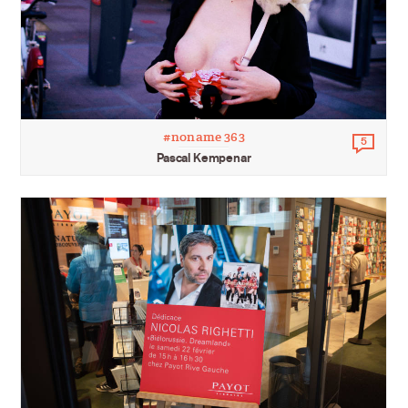
#noname 363
5
Comm
Pascal Kempenar