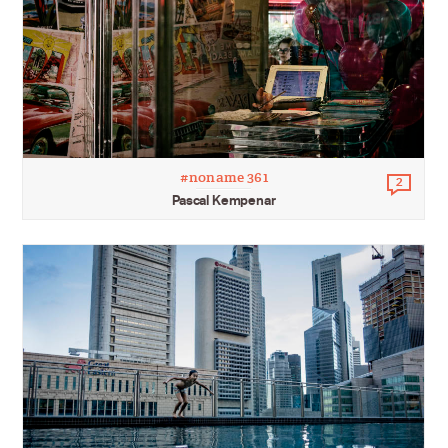
#noname 361
2
Comm
Pascal Kempenar