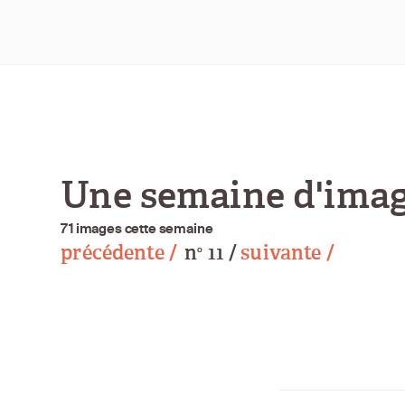
Une semaine d'imag
71 images cette semaine
précédente /
n
11 /
suivante /
o