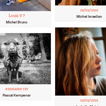
19/03/2021
Louis V ?
Michel Israelian
Michel Bruno
#noname 727
Pascal Kempenar
19/03/2021