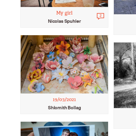
My girl
2
Commentaires
Nicolas Spuhler
19/03/2021
Shlomith Bollag