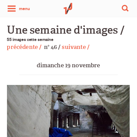
une
menu
photo
Une semaine d'images /
par
55 images cette semaine
précédente /
n
46 /
suivante /
o
jour
dimanche 19 novembre