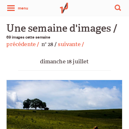
une
menu
photo
Une semaine d'images /
par
69 images cette semaine
précédente /
n
28 /
suivante /
o
jour
dimanche 18 juillet