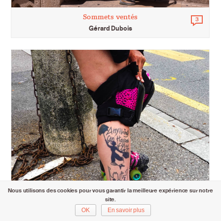
Sommets ventés
3
Comm
Gérard Dubois
Nous utilisons des cookies pour vous garantir la meilleure expérience sur notre
site.
OK
En savoir plus