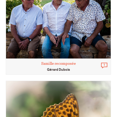
Famille recomposée
1
Comm
Gérard Dubois