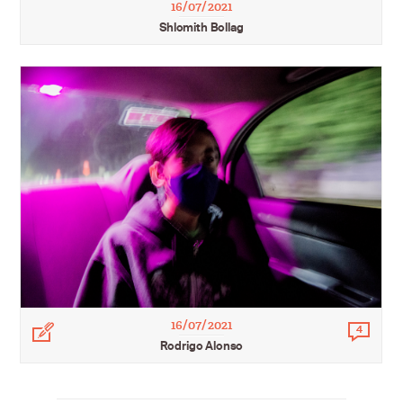
16/07/2021
Shlomith Bollag
16/07/2021
Légende
4
Comm
Rodrigo Alonso