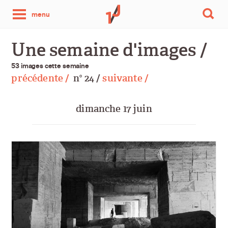
une
menu
photo
Une semaine d'images /
par
53 images cette semaine
précédente /
n
24 /
suivante /
o
jour
dimanche 17 juin