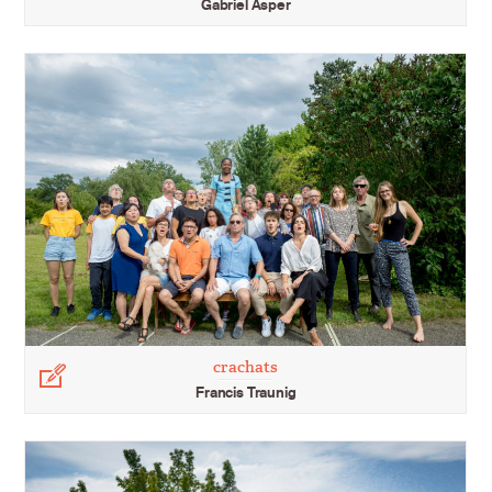
Gabriel Asper
crachats
Légende
Francis Traunig