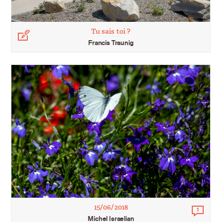
Tu sais toi ?
Légende
Francis Traunig
15/06/2018
1
Comm
Michel Israelian