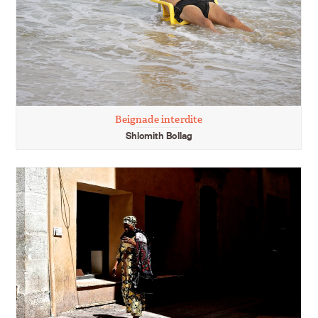
Beignade interdite
Shlomith Bollag