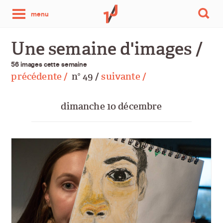
une
menu
photo
Une semaine d'images /
par
56 images cette semaine
précédente /
n
49 /
suivante /
o
jour
dimanche 10 décembre