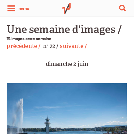
une
menu
photo
Une semaine d'images /
par
74 images cette semaine
précédente /
n
22 /
suivante /
o
jour
dimanche 2 juin