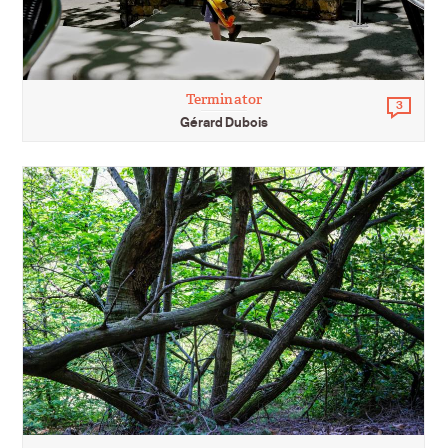
Terminator
3
Comm
Gérard Dubois