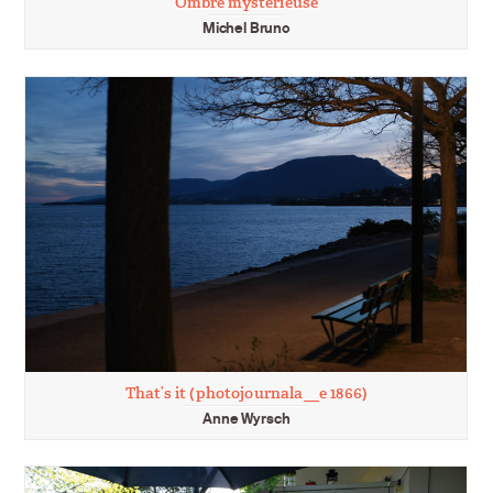
Ombre mystérieuse
Michel Bruno
That’s it (photojournala__e 1866)
Anne Wyrsch