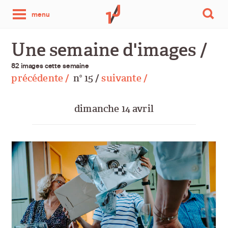
une
menu
photo
Une semaine d'images /
par
82 images cette semaine
précédente /
n
15 /
suivante /
o
jour
dimanche 14 avril