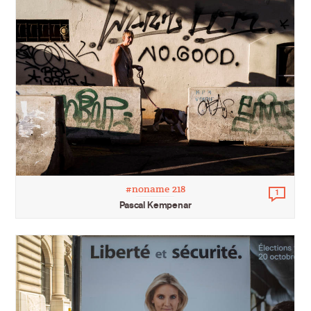
#noname 218
1
Comm
Pascal Kempenar