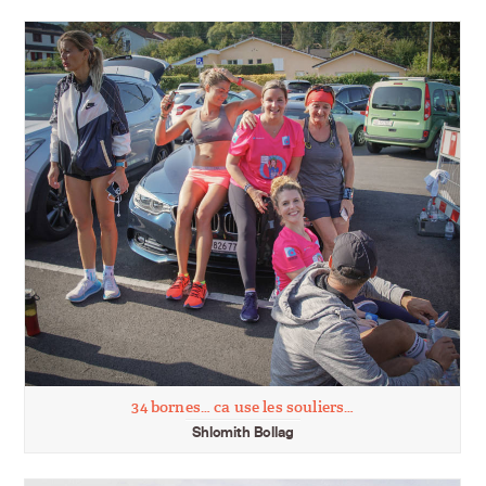
34 bornes… ca use les souliers…
Shlomith Bollag