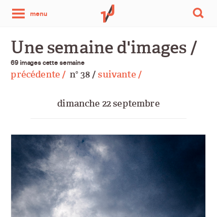
une
menu
photo
Une semaine d'images /
par
69 images cette semaine
précédente /
n
38 /
suivante /
o
jour
dimanche 22 septembre