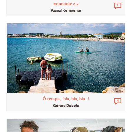
#noname 217
1
Comm
Pascal Kempenar
Ô temps,…bla, bla, bla…!
4
Comm
Gérard Dubois