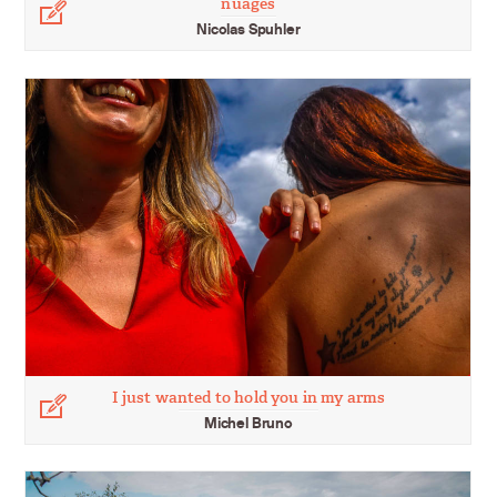
nuages
Légende
Nicolas Spuhler
I just wanted to hold you in my arms
Légende
Michel Bruno