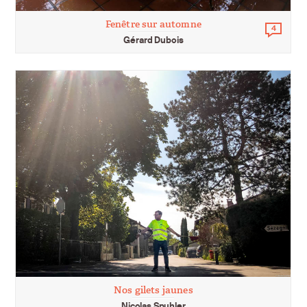
Fenêtre sur automne
4
Comm
Gérard Dubois
Nos gilets jaunes
Nicolas Spuhler