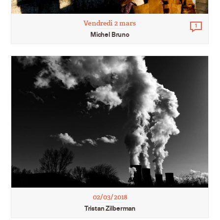
Vendredi 2 mars
1
Comm
Michel Bruno
02/03/2018
Tristan Zilberman