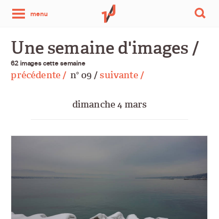
une
menu
photo
Une semaine d'images /
par
62 images cette semaine
précédente /
n
09 /
suivante /
o
jour
dimanche 4 mars