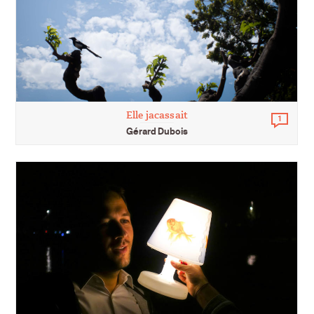
Elle jacassait
1
Comm
Gérard Dubois