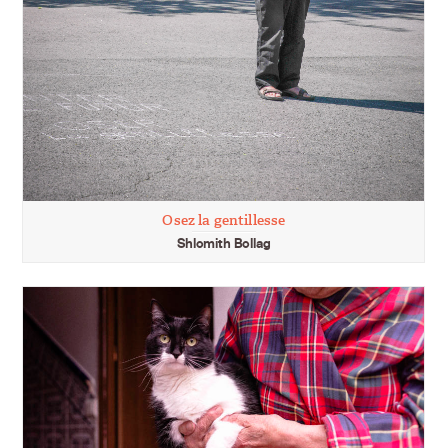
Osez la gentillesse
Shlomith Bollag