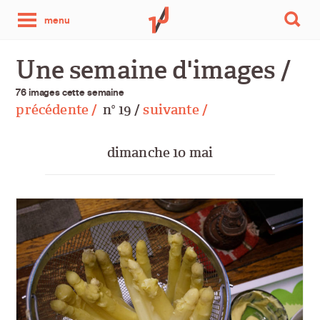
une
menu
photo
Une semaine d'images /
par
76 images cette semaine
précédente /
n
19 /
suivante /
o
jour
dimanche 10 mai