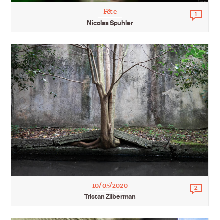
Fête
1
Comm
Nicolas Spuhler
10/05/2020
2
Comm
Tristan Zilberman