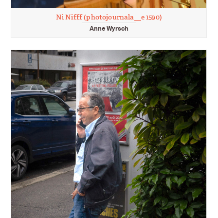
Ni Nifff (photojournala__e 1590)
Anne Wyrsch