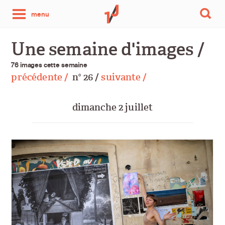
une
menu
photo
Une semaine d'images /
par
76 images cette semaine
précédente /
n
26 /
suivante /
o
jour
dimanche 2 juillet