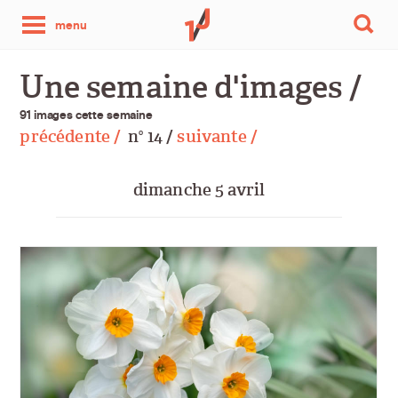
une
menu
photo
Une semaine d'images /
par
91 images cette semaine
précédente /
n
14 /
suivante /
o
jour
dimanche 5 avril