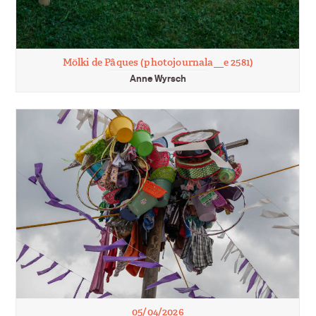
Mölki de Pâques (photojournala__e 2581)
Anne Wyrsch
05/04/2026