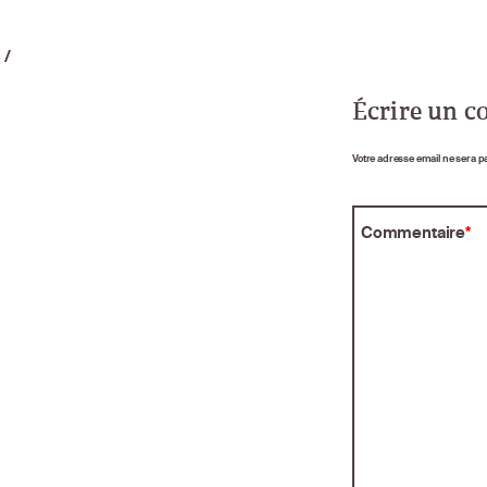
e
/
Écrire un 
Votre adresse email ne sera p
Commentaire
*