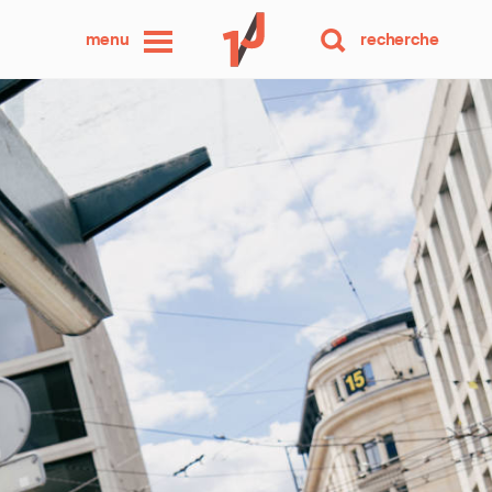
une
menu
recherche
photo
par
jour