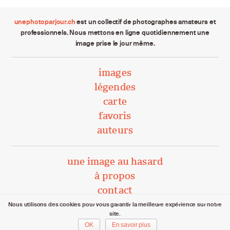
unephotoparjour.ch
est un collectif de photographes amateurs et
professionnels. Nous mettons en ligne quotidiennement une
image prise le jour même.
images
légendes
carte
favoris
auteurs
une image au hasard
à propos
contact
Nous utilisons des cookies pour vous garantir la meilleure expérience sur notre
site.
unephotoparjour.ch/ 2015 – 2026
OK
En savoir plus
Tous droits réservés aux auteurs respectifs.