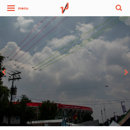
une
menu
photo
par
jour