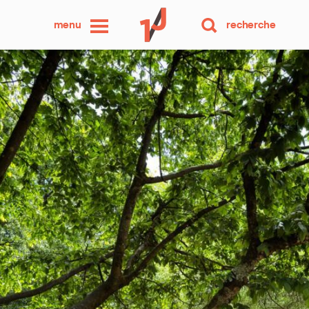
une
menu
recherche
photo
par
jour