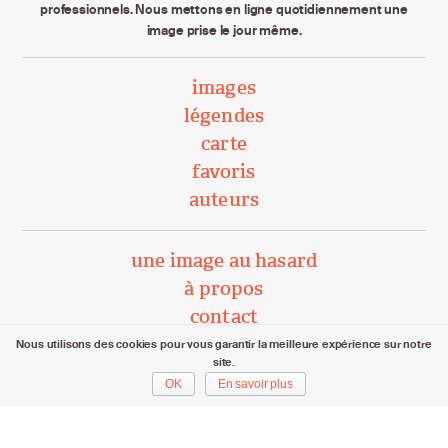
professionnels. Nous mettons en ligne quotidiennement une
image prise le jour même.
images
légendes
carte
favoris
auteurs
une image au hasard
à propos
contact
Nous utilisons des cookies pour vous garantir la meilleure expérience sur notre
site.
unephotoparjour.ch/ 2015 – 2026
OK
En savoir plus
Tous droits réservés aux auteurs respectifs.