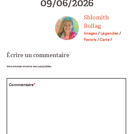
09/06/2026
Shlomith
Bollag
Images
/
Légendes
/
Favoris
/
Carte
/
Écrire un commentaire
Votre adresse email ne sera pas publiée.
Commentaire
*