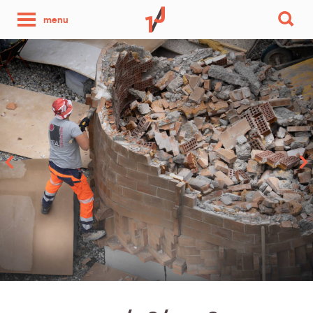
une
menu
photo
par
jour