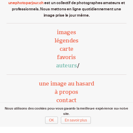
unephotoparjour.ch
est un collectif de photographes amateurs et
professionnels. Nous mettons en ligne quotidiennement une
image prise le jour même.
images
légendes
carte
favoris
auteurs
une image au hasard
à propos
contact
Nous utilisons des cookies pour vous garantir la meilleure expérience sur notre
site.
unephotoparjour.ch/ 2015 – 2026
OK
En savoir plus
Tous droits réservés aux auteurs respectifs.