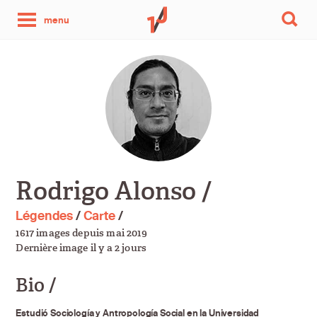
une
menu
photo
par
jour
Rodrigo Alonso /
Légendes
/
Carte
/
1617 images depuis mai 2019
Dernière image il y a 2 jours
Bio /
Estudió Sociología y Antropología Social en la Universidad