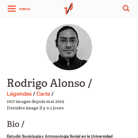
une
menu
photo
par
jour
Rodrigo Alonso /
Légendes
/
Carte
/
1617 images depuis mai 2019
Dernière image il y a 2 jours
Bio /
Estudió Sociología y Antropología Social en la Universidad