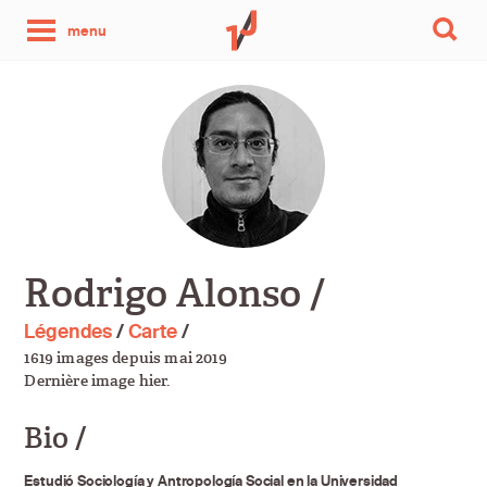
une
menu
photo
par
jour
Rodrigo Alonso /
Légendes
/
Carte
/
1619 images depuis mai 2019
Dernière image hier.
Bio /
Estudió Sociología y Antropología Social en la Universidad