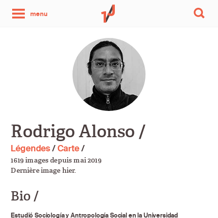
une
menu
photo
par
jour
Rodrigo Alonso /
Légendes
/
Carte
/
1619 images depuis mai 2019
Dernière image hier.
Bio /
Estudió Sociología y Antropología Social en la Universidad