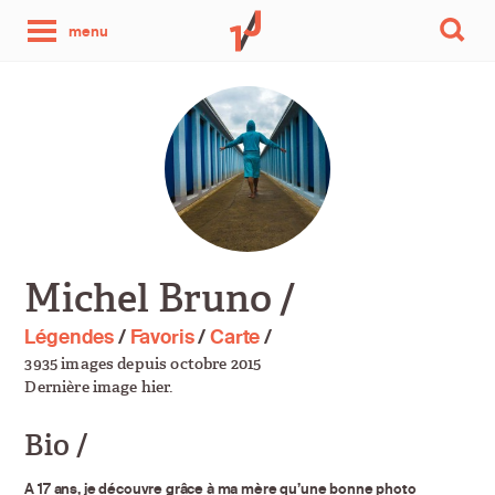
une
menu
photo
par
jour
Michel Bruno /
Légendes
/
Favoris
/
Carte
/
3935 images depuis octobre 2015
Dernière image hier.
Bio /
A 17 ans, je découvre grâce à ma mère qu’une bonne photo