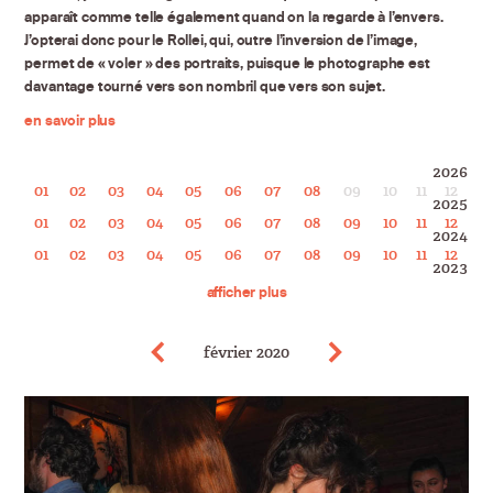
apparaît comme telle également quand on la regarde à l’envers.
J’opterai donc pour le Rollei, qui, outre l’inversion de l’image,
permet de « voler » des portraits, puisque le photographe est
davantage tourné vers son nombril que vers son sujet.
Après mes études à HEC, j’hésite à devenir photographe et partir
en savoir plus
sur les traces de HCB.
HEC ou HCB ? J’ai choisi la première option pour veiller à ce que la
2026
passion pour la deuxième soit préservée.
01
02
03
04
05
06
07
08
09
10
11
12
Aujourd’hui, je privilégie le rapport frontal et à l’endroit au sujet
2025
01
02
03
04
05
06
07
08
09
10
11
12
photographié.
2024
01
02
03
04
05
06
07
08
09
10
11
12
2023
01
02
03
04
05
06
07
08
09
10
11
12
afficher plus
2022
01
02
03
04
05
06
07
08
09
10
11
12
2021
01
02
03
04
05
06
07
08
09
10
11
12
Précédent
Précédent
février 2020
2020
01
02
03
04
05
06
07
08
09
10
11
12
2019
01
02
03
04
05
06
07
08
09
10
11
12
2018
01
02
03
04
05
06
07
08
09
10
11
12
2017
01
02
03
04
05
06
07
08
09
10
11
12
2016