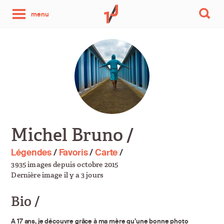
une
menu
photo
par
jour
Michel Bruno /
Légendes
/
Favoris
/
Carte
/
3935 images depuis octobre 2015
Dernière image il y a 3 jours
Bio /
A 17 ans, je découvre grâce à ma mère qu’une bonne photo