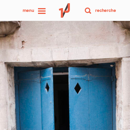
une
menu
recherche
photo
par
jour