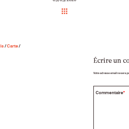
is
/
Carte
/
Écrire un 
Votre adresse email ne sera p
Commentaire
*