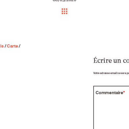
is
/
Carte
/
Écrire un 
Votre adresse email ne sera p
Commentaire
*