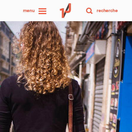
une
menu
recherche
photo
par
jour