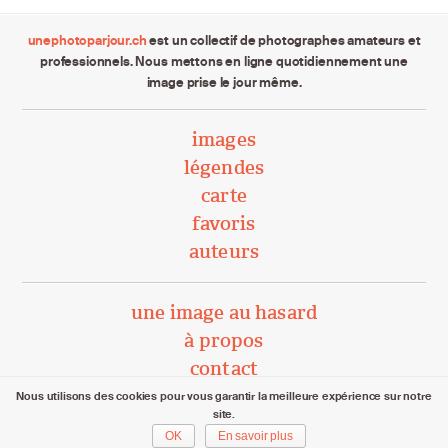
unephotoparjour.ch
est un collectif de photographes amateurs et
professionnels. Nous mettons en ligne quotidiennement une
image prise le jour même.
images
légendes
carte
favoris
auteurs
une image au hasard
à propos
contact
Nous utilisons des cookies pour vous garantir la meilleure expérience sur notre
site.
unephotoparjour.ch/ 2015 – 2026
OK
En savoir plus
Tous droits réservés aux auteurs respectifs.