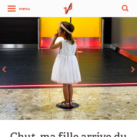
une
menu
photo
par
jour
Chut, ma fille arrive du