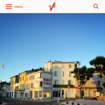
une
menu
photo
par
jour