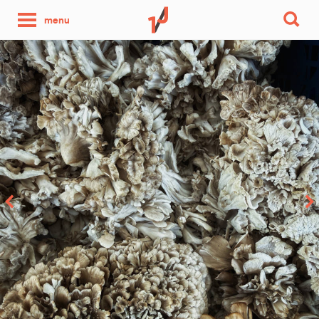
une
menu
photo
par
jour