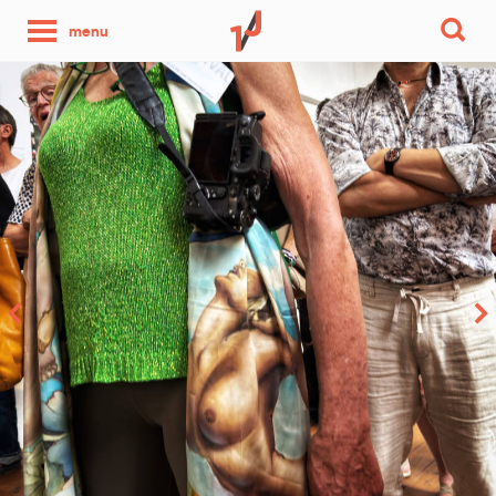
une
menu
photo
par
jour