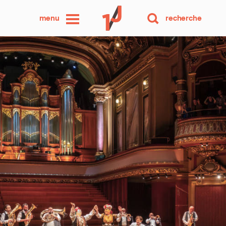
une
menu
recherche
photo
par
jour