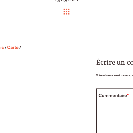
is
/
Carte
/
Écrire un 
Votre adresse email ne sera p
Commentaire
*