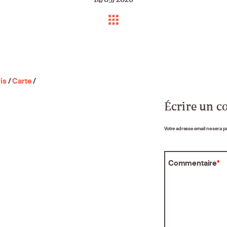
is
/
Carte
/
Écrire un 
Votre adresse email ne sera p
Commentaire
*