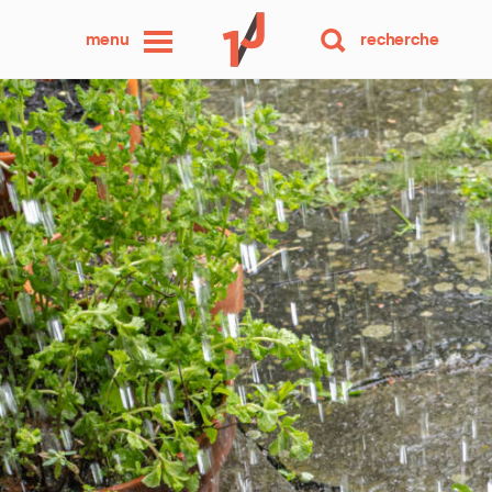
une
menu
recherche
photo
par
jour