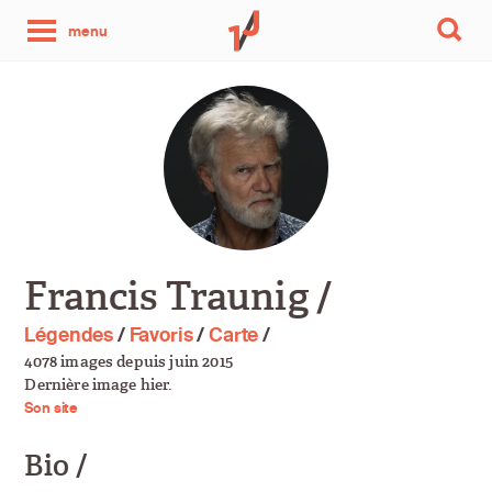
une
menu
photo
par
jour
Francis Traunig /
Légendes
/
Favoris
/
Carte
/
4078 images depuis juin 2015
Dernière image hier.
Son site
Bio /