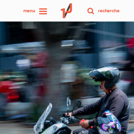
une
menu
recherche
photo
par
jour