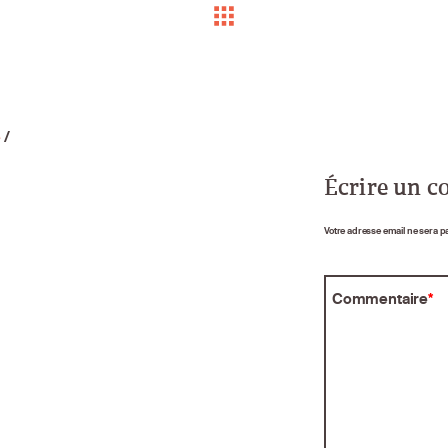
e
/
Écrire un 
Votre adresse email ne sera p
Commentaire
*