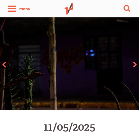
une
menu
photo
par
jour
11/05/2025