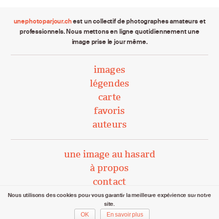
unephotoparjour.ch
est un collectif de photographes amateurs et
professionnels. Nous mettons en ligne quotidiennement une
image prise le jour même.
images
légendes
carte
favoris
auteurs
une image au hasard
à propos
contact
Nous utilisons des cookies pour vous garantir la meilleure expérience sur notre
site.
unephotoparjour.ch/ 2015 – 2026
OK
En savoir plus
Tous droits réservés aux auteurs respectifs.