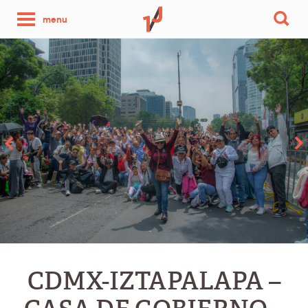
une
menu
photo
par
jour
CDMX-IZTAPALAPA –