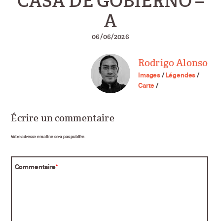
CASA DE GOBIERNO –
A
06/06/2026
Rodrigo Alonso
Images
/
Légendes
/
Carte
/
Écrire un commentaire
Votre adresse email ne sera pas publiée.
Commentaire
*