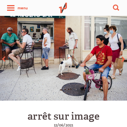
une
menu
photo
par
jour
arrêt sur image
12/06/2021