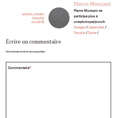
Pierre Montant
Pierre Montant ne
street; urbain;
participe plus à
marché
unephotoparjour.ch
covid-19
Images
/
Légendes
/
Favoris
/
Carte
/
Écrire un commentaire
Votre adresse email ne sera pas publiée.
Commentaire
*