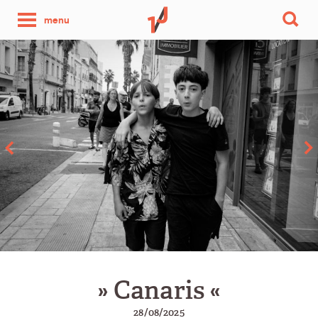
une
menu
photo
par
jour
» Canaris «
28/08/2025