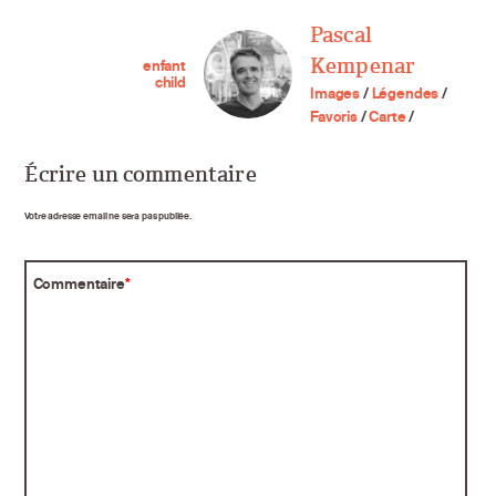
Pascal
Kempenar
enfant
child
Images
/
Légendes
/
Favoris
/
Carte
/
Écrire un commentaire
Votre adresse email ne sera pas publiée.
Commentaire
*