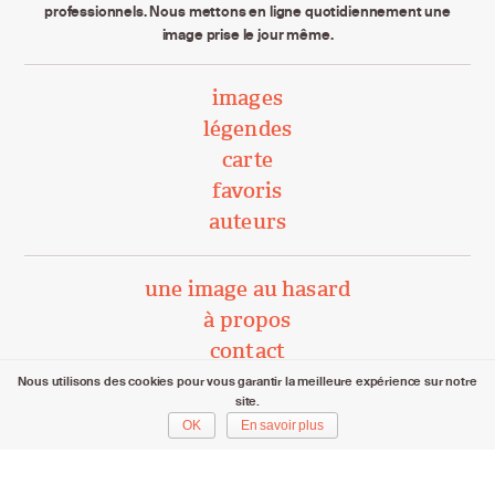
professionnels. Nous mettons en ligne quotidiennement une
image prise le jour même.
images
légendes
carte
favoris
auteurs
une image au hasard
à propos
contact
Nous utilisons des cookies pour vous garantir la meilleure expérience sur notre
site.
unephotoparjour.ch/ 2015 – 2026
OK
En savoir plus
Tous droits réservés aux auteurs respectifs.