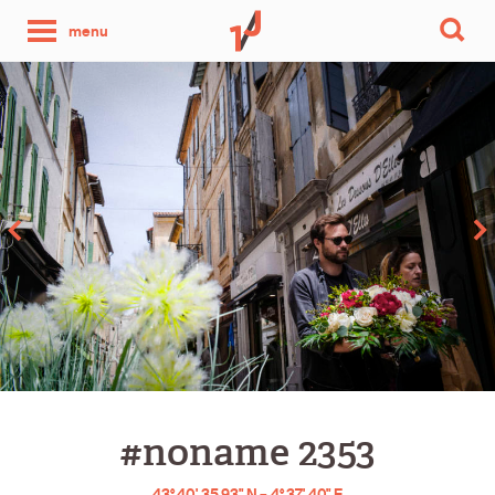
une
menu
photo
par
jour
#noname 2353
43° 40' 35.93" N – 4° 37' 40" E