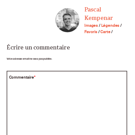
Pascal
Kempenar
Images
/
Légendes
/
Favoris
/
Carte
/
Écrire un commentaire
Votre adresse email ne sera pas publiée.
Commentaire
*