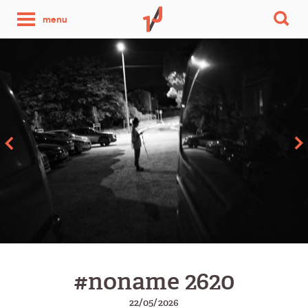
une
menu
photo
par
jour
#noname 2620
22/05/2026