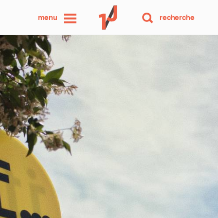
une
menu
recherche
photo
par
jour