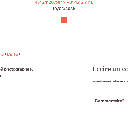
43° 24' 28.58" N – 3° 42' 2.71" E
19/05/2026
is
/
Carte
/
Écrire un 
 39 photographes,
.
Votre adresse email ne sera p
Commentaire
*