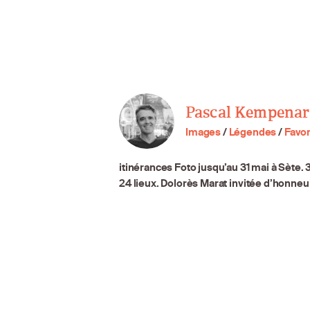
Pascal Kempenar
Images
/
Légendes
/
Favor
itinérances Foto jusqu’au 31 mai à Sète.
24 lieux. Dolorès Marat invitée d’honneur