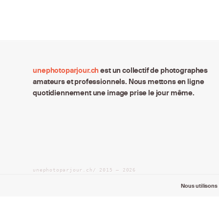
unephotoparjour.ch
est un collectif de photographes
amateurs et professionnels. Nous mettons en ligne
quotidiennement une image prise le jour même.
unephotoparjour.ch/ 2015 – 2026
Tous droits réservés aux auteurs respectifs.
Nous utilisons 