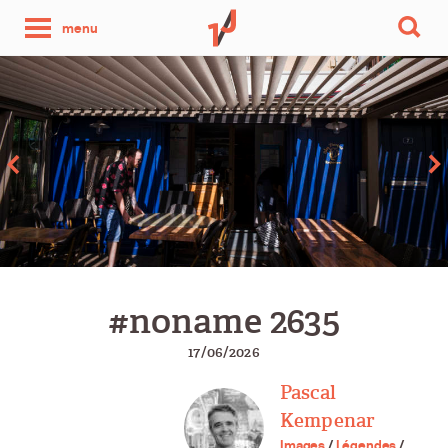
une
menu
photo
par
jour
#noname 2635
17/06/2026
Pascal
Kempenar
Images
/
Légendes
/