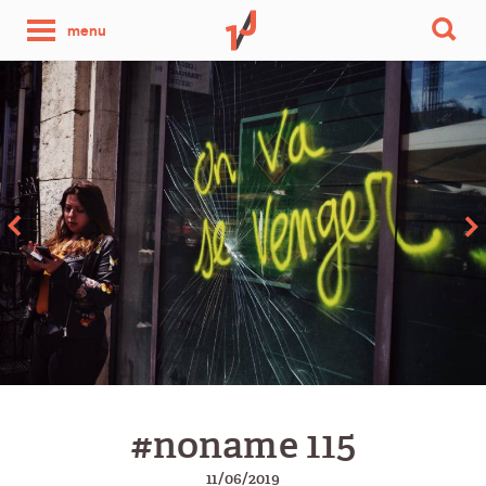
une
menu
photo
par
jour
#noname 115
11/06/2019