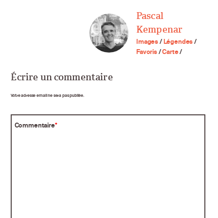
Pascal
Kempenar
Images
/
Légendes
/
Favoris
/
Carte
/
Écrire un commentaire
Votre adresse email ne sera pas publiée.
Commentaire
*